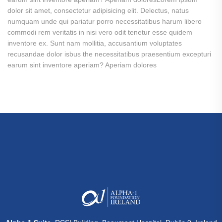
dolor sit amet, consectetur adipisicing elit. Delectus, natus
numquam unde qui pariatur porro necessitatibus harum libero
commodi rem veritatis in nisi vero odit tenetur esse quidem
inventore ex. Sunt nam mollitia, accusantium voluptates
recusandae dolor isbus the necessitatibus praesentium excepturi
earum sint inventore aperiam? Aperiam dolores